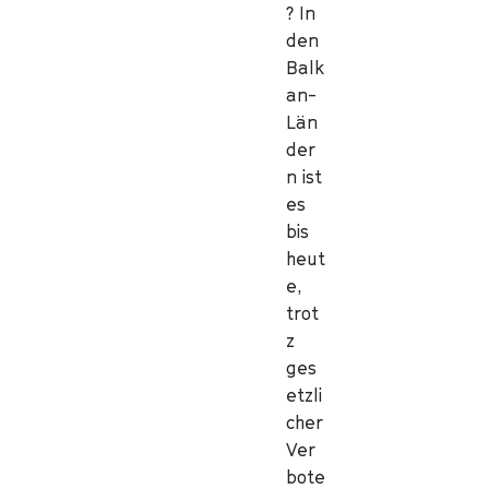
? In
den
Balk
an-
Län
der
n ist
es
bis
heut
e,
trot
z
ges
etzli
cher
Ver
bote