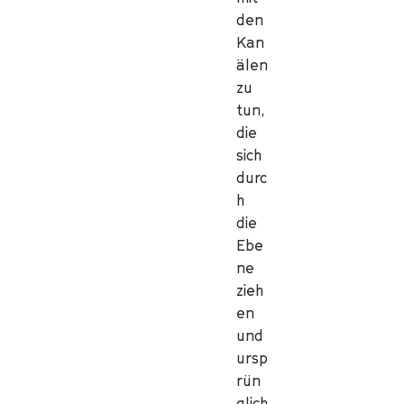
den
Kan
älen
zu
tun,
die
sich
durc
h
die
Ebe
ne
zieh
en
und
ursp
rün
glich