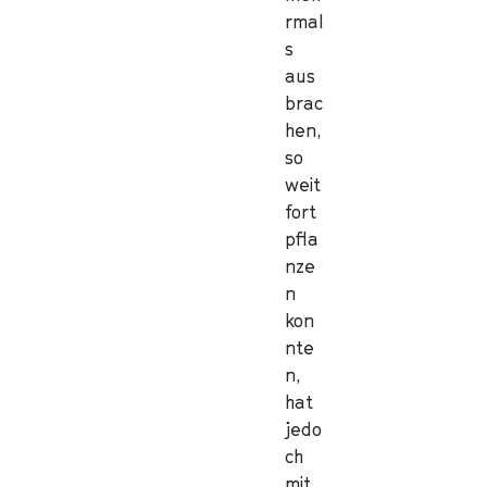
rmal
s
aus
brac
hen,
so
weit
fort
pfla
nze
n
kon
nte
n,
hat
jedo
ch
mit