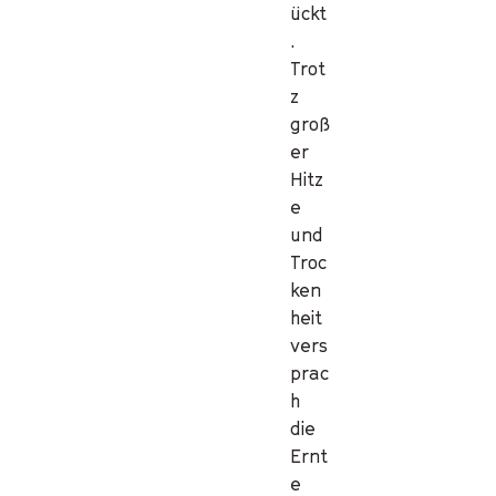
ückt
.
Trot
z
groß
er
Hitz
e
und
Troc
ken
heit
vers
prac
h
die
Ernt
e