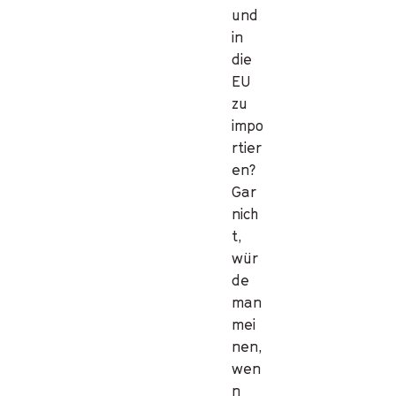
und
in
die
EU
zu
impo
rtier
en?
Gar
nich
t,
wür
de
man
mei
nen,
wen
n