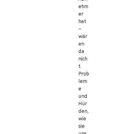
ehm
er
hat
–
wär
en
da
nich
t
Prob
lem
e
und
Hür
den,
wie
sie
uns