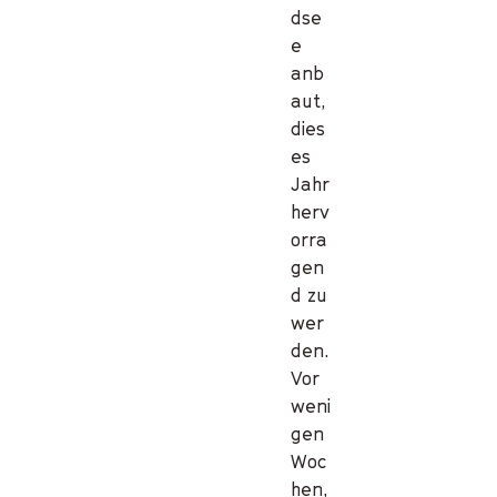
dse
e
anb
aut,
dies
es
Jahr
herv
orra
gen
d zu
wer
den.
Vor
weni
gen
Woc
hen,