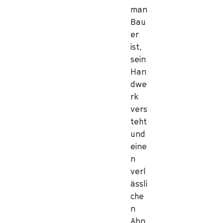
man
Bau
er
ist,
sein
Han
dwe
rk
vers
teht
und
eine
n
verl
ässli
che
n
Abn