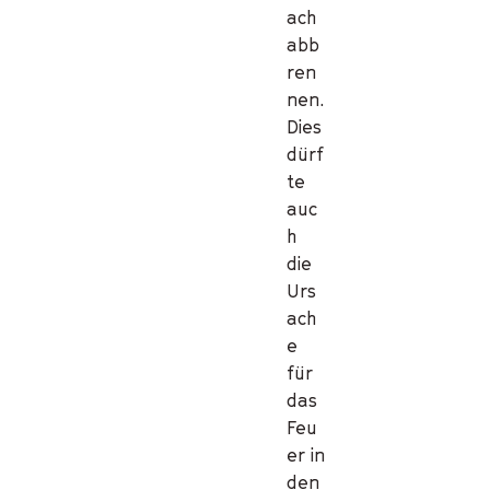
ach
abb
ren
nen.
Dies
dürf
te
auc
h
die
Urs
ach
e
für
das
Feu
er in
den