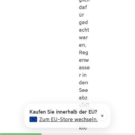
daf
ür
ged
acht
war
en,
Reg
enw
asse
r in
den
See
abz
uleit
Kaufen Sie innerhalb der EU?
en.
✕
Zum EU-Store wechseln.
★
★
★
Die
★
★
★
★
★
★
★
★
★
kilo