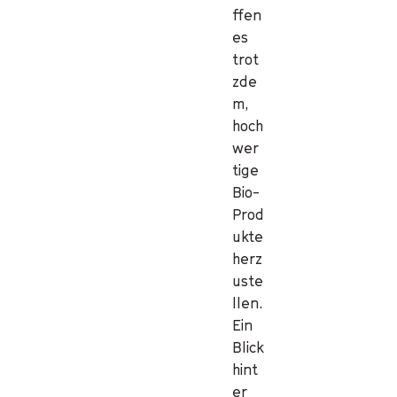
ffen
es
trot
zde
m,
hoch
wer
tige
Bio-
Prod
ukte
herz
uste
llen.
Ein
Blick
hint
er