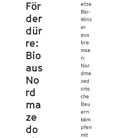
För
etze
Bio-
der
Winz
er
dür
aus
re:
bre
mse
Bio
n:
aus
Nor
dma
No
zed
onis
rd
che
ma
Bau
ern
ze
käm
do
pfen
mit