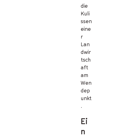
die
Kuli
ssen
eine
r
Lan
dwir
tsch
aft
am
Wen
dep
unkt
.
Ei
n