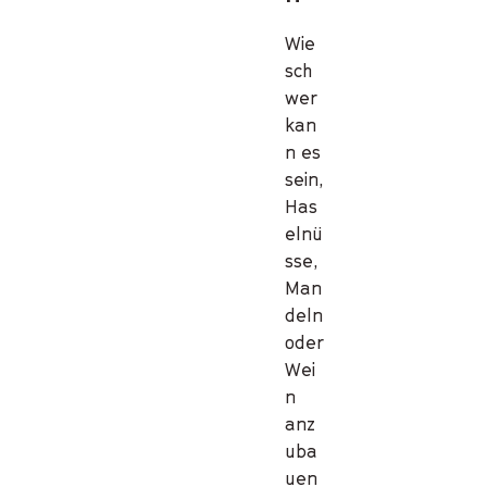
Wie
sch
wer
kan
n es
sein,
Has
elnü
sse,
Man
deln
oder
Wei
n
anz
uba
uen