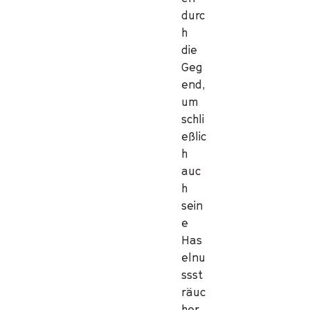
durc
h
die
Geg
end,
um
schli
eßlic
h
auc
h
sein
e
Has
elnu
ssst
räuc
her