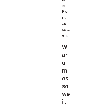
in
Bra
nd
zu
setz
en.
W
ar
u
m
es
so
we
it