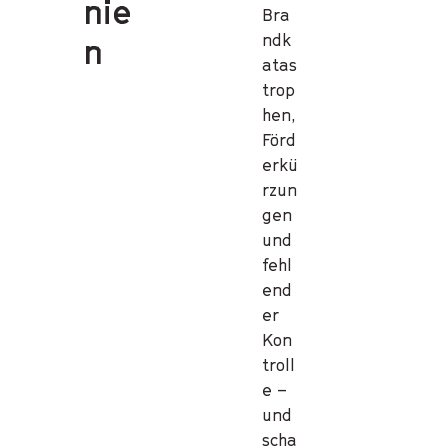
nie
Bra
ndk
n
atas
trop
hen,
Förd
erkü
rzun
gen
und
fehl
end
er
Kon
troll
e –
und
scha