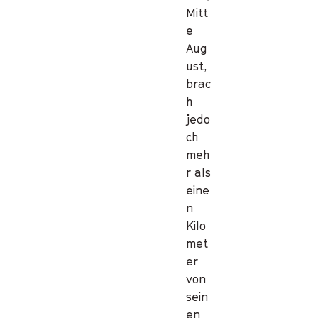
Mitt
e
Aug
ust,
brac
h
jedo
ch
meh
r als
eine
n
Kilo
met
er
von
sein
en