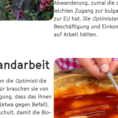
Abwanderung, zumal die d
leichten Zugang zur bulg
zur EU hat. Die
Optimiste
Beschäftigung und Einkom
auf Arbeit hätten.
Handarbeit
en die
Optimisti
die
ür brauchen sie von
igung, dass das ihnen
(etwa gegen Befall).
hult, damit die Bio-