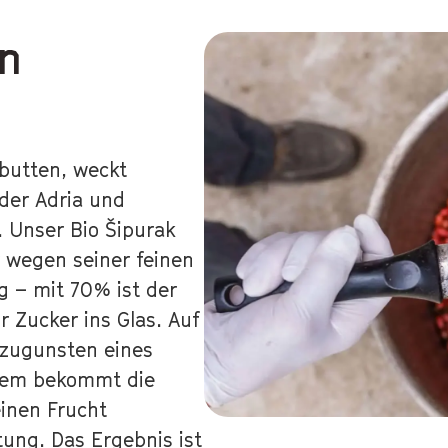
en
ebutten, weckt
der Adria und
 Unser Bio Šipurak
r wegen seiner feinen
 – mit 70% ist der
 Zucker ins Glas. Auf
 zugunsten eines
dem bekommt die
einen Frucht
ung. Das Ergebnis ist