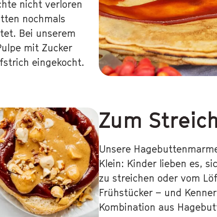
hte nicht verloren
utten nochmals
itet. Bei unserem
Pulpe mit Zucker
strich eingekocht.
Zum Streic
Unsere Hagebuttenmarmela
Klein: Kinder lieben es, s
zu streichen oder vom Löf
Frühstücker – und Kenne
Kombination aus Hagebut