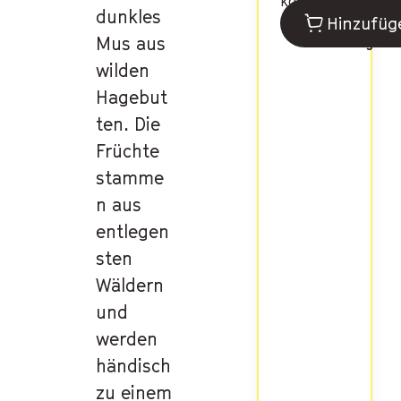
kg
dunkles
3
MwSt
inbegr
Hinzufüg
Mus aus
Tage
wilden
Hagebut
ten. Die
Früchte
stamme
n aus
entlegen
sten
Wäldern
und
werden
händisch
zu einem