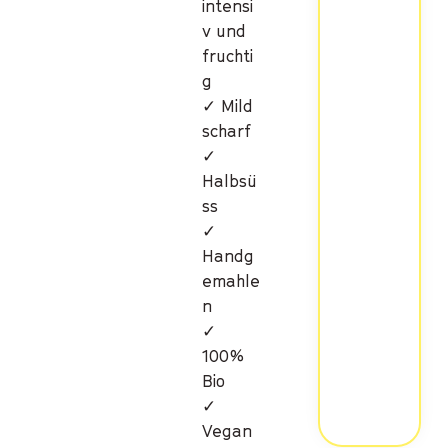
intensi
v und
fruchti
g
✓ Mild
scharf
✓
Halbsü
ss
✓
Handg
emahle
n
✓
100%
Bio
✓
Vegan